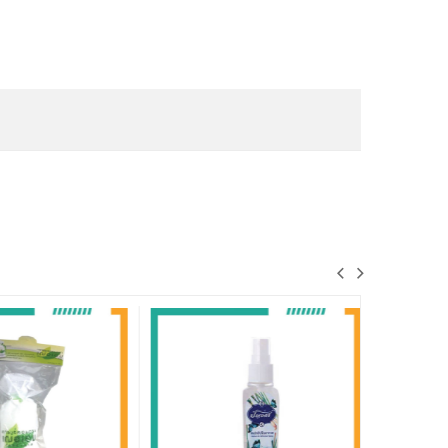
ผลิตภัณฑ์
750มล. มิส
179 บาท