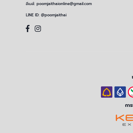
อีเมล์:
poomjaithaionline@gmail.com
LINE ID:
@poomjaithai
การจ