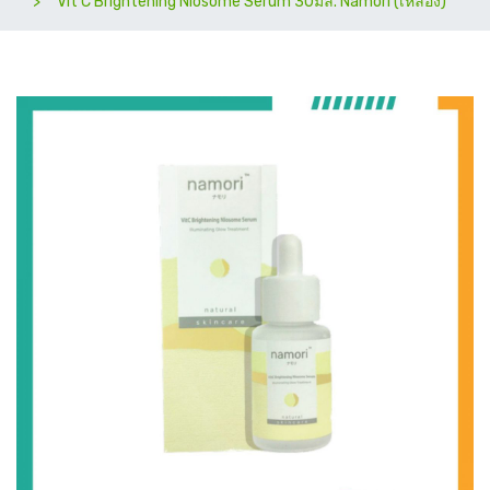
Vit C Brightening Niosome Serum 30มล. Namori (เหลือง)