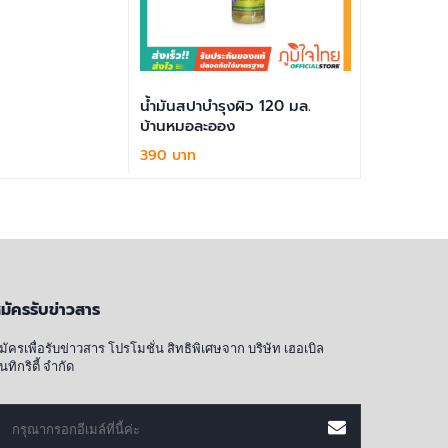
บใส่ตะกร้า
น้ำมันสปาบำรุงผิว 120 มล.
ยาหม่อง 8 ก
บ้านหมอละออง
390 บาท
30 บาท
หยิบใส่ตะกร้า
มัครรับข่าวสาร
มัครเพื่อรับข่าวสาร โปรโมชั่น สิทธิพิเศษจาก บริษัท เฮอเบิล
ินทิกริตี้ จำกัด