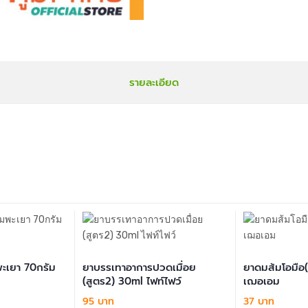
รายละเอียด
พะเยา 70กรัม
ยาบรรเทาอาการปวดเมื่อย
ยาดมส้มโอมือ(ส
(สูตร2) 30ml ไฟท์ไฟว์
เฌอเอม
95 บาท
37 บาท