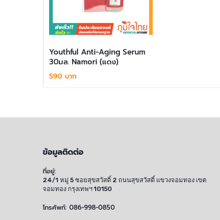
หยิบใส
กรัม ชวน
Youthful Anti-Aging Serum
30มล. Namori (แดง)
590 บาท
กร้า
หยิบใส่ตะกร้า
ข้อมูลติดต่อ
ที่อยู่:
24/1 หมู่ 5 ซอยสุขสวัสดิ์ 2 ถนนสุขสวัสดิ์ แขวงจอมทอง เขต
จอมทอง กรุงเทพฯ 10150
โทรศัพท์:
086-998-0850