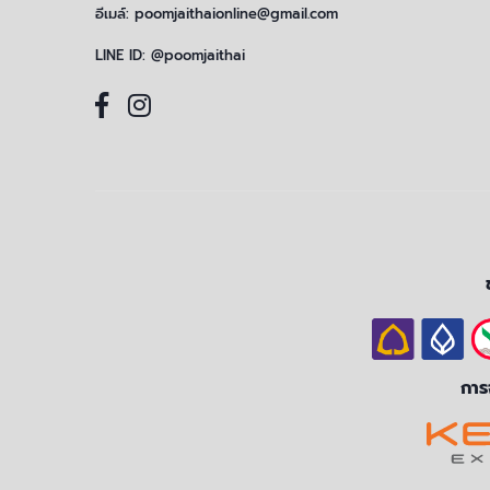
อีเมล์:
poomjaithaionline@gmail.com
LINE ID:
@poomjaithai
การจ